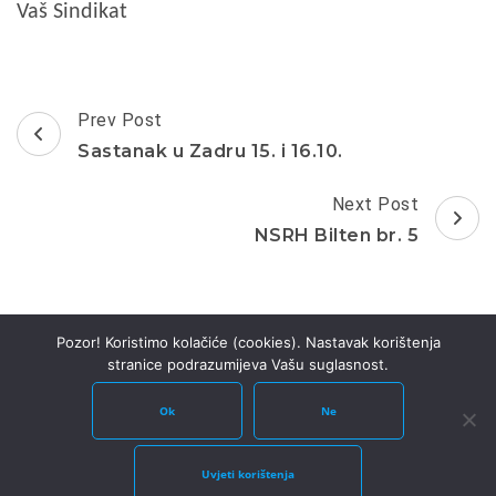
Vaš Sindikat
Post
Prev Post
Navigation
Sastanak u Zadru 15. i 16.10.
Next Post
NSRH Bilten br. 5
Pozor! Koristimo kolačiće (cookies). Nastavak korištenja
stranice podrazumijeva Vašu suglasnost.
Ok
Ne
Copyright © 2026
NSRH
.
Rara Business | Developed
By
Rara Theme
Powered by
WordPress
.
Uvjeti korištenja