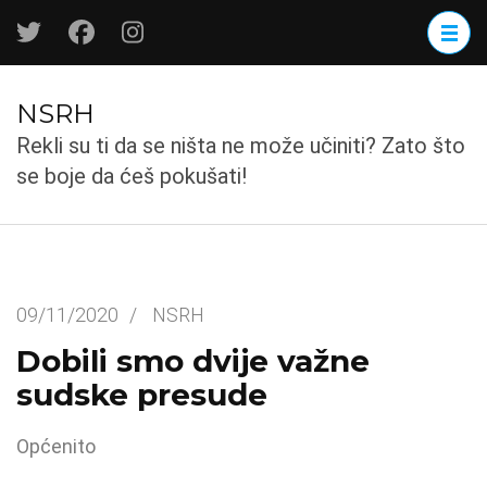
Skip
to
content
(Press
NSRH
Enter)
Rekli su ti da se ništa ne može učiniti? Zato što
se boje da ćeš pokušati!
09/11/2020
/
NSRH
Dobili smo dvije važne
sudske presude
Općenito