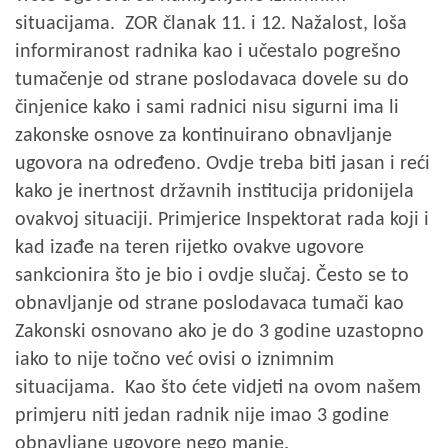
situacijama. ZOR članak 11. i 12. Nažalost, loša
informiranost radnika kao i učestalo pogrešno
tumačenje od strane poslodavaca dovele su do
činjenice kako i sami radnici nisu sigurni ima li
zakonske osnove za kontinuirano obnavljanje
ugovora na određeno. Ovdje treba biti jasan i reći
kako je inertnost državnih institucija pridonijela
ovakvoj situaciji. Primjerice Inspektorat rada koji i
kad izađe na teren rijetko ovakve ugovore
sankcionira što je bio i ovdje slučaj. Često se to
obnavljanje od strane poslodavaca tumači kao
Zakonski osnovano ako je do 3 godine uzastopno
iako to nije točno već ovisi o iznimnim
situacijama. Kao što ćete vidjeti na ovom našem
primjeru niti jedan radnik nije imao 3 godine
obnavljane ugovore nego manje.