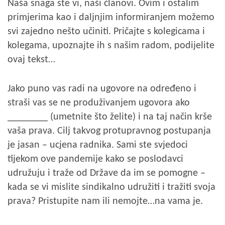
Naša snaga ste vi, naši članovi. Ovim i ostalim
primjerima kao i daljnjim informiranjem možemo
svi zajedno nešto učiniti. Pričajte s kolegicama i
kolegama, upoznajte ih s našim radom, podijelite
ovaj tekst…
Jako puno vas radi na ugovore na određeno i
straši vas se ne produživanjem ugovora ako
________ (umetnite što želite) i na taj način krše
vaša prava. Cilj takvog protupravnog postupanja
je jasan – ucjena radnika. Sami ste svjedoci
tijekom ove pandemije kako se poslodavci
udružuju i traže od Države da im se pomogne –
kada se vi mislite sindikalno udružiti i tražiti svoja
prava? Pristupite nam ili nemojte…na vama je.