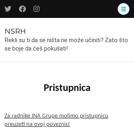
Skip
to
content
(Press
NSRH
Enter)
Rekli su ti da se ništa ne može učiniti? Zato što
se boje da ćeš pokušati!
Pristupnica
Za radnike INA Grupe molimo pristupnicu
preuzeti na ovoj poveznici