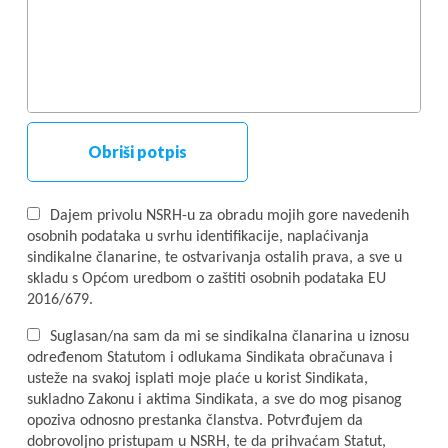
Obriši potpis
Dajem privolu NSRH-u za obradu mojih gore navedenih
osobnih podataka u svrhu identifikacije, naplaćivanja
sindikalne članarine, te ostvarivanja ostalih prava, a sve u
skladu s Općom uredbom o zaštiti osobnih podataka EU
2016/679.
Suglasan/na sam da mi se sindikalna članarina u iznosu
određenom Statutom i odlukama Sindikata obračunava i
usteže na svakoj isplati moje plaće u korist Sindikata,
sukladno Zakonu i aktima Sindikata, a sve do mog pisanog
opoziva odnosno prestanka članstva. Potvrđujem da
dobrovoljno pristupam u NSRH, te da prihvaćam Statut,