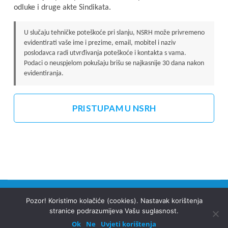
odluke i druge akte Sindikata.
U slučaju tehničke poteškoće pri slanju, NSRH može privremeno
evidentirati vaše ime i prezime, email, mobitel i naziv
poslodavca radi utvrđivanja poteškoće i kontakta s vama.
Podaci o neuspjelom pokušaju brišu se najkasnije 30 dana nakon
evidentiranja.
PRISTUPAM U NSRH
Pozor! Koristimo kolačiće (cookies). Nastavak korištenja
Copyright © 2026
NSRH
.
Rara Business | Developed
stranice podrazumijeva Vašu suglasnost.
By
Rara Theme
Powered by
WordPress
.
Ok
Ne
Uvjeti korištenja