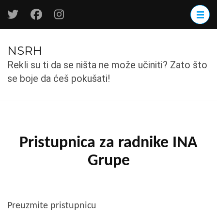
Skip
to
content
(Press
NSRH
Enter)
Rekli su ti da se ništa ne može učiniti? Zato što
se boje da ćeš pokušati!
Pristupnica za radnike INA
Grupe
Preuzmite pristupnicu