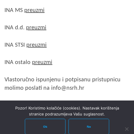
INA MS
preuzmi
INA d.d.
preuzmi
INA STSI
preuzmi
INA ostalo
preuzmi
Vlastoručno ispunjenu i potpisanu pristupnicu
molimo poslati na info@nsrh.hr
Pozor! Koristimo kolačiće (cookies). Nastavak korištenja
stranice podrazumijeva Vašu suglasnost.
Ok
Ne