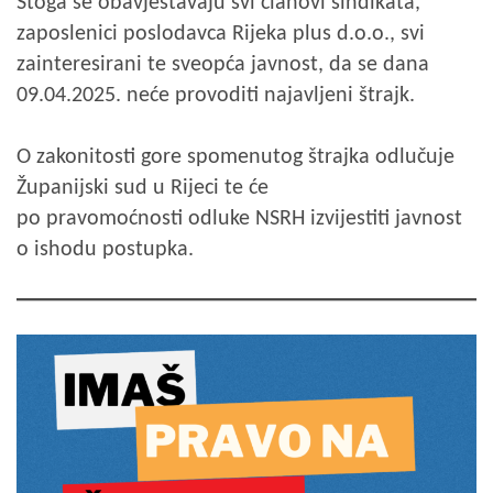
Stoga se obavještavaju svi članovi sindikata,
zaposlenici poslodavca Rijeka plus d.o.o., svi
zainteresirani te sveopća javnost, da se dana
09.04.2025. neće provoditi najavljeni štrajk.
O zakonitosti gore spomenutog štrajka odlučuje
Županijski sud u Rijeci te će
po pravomoćnosti odluke NSRH izvijestiti javnost
o ishodu postupka.