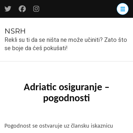
Skip
to
content
(Press
NSRH
Enter)
Rekli su ti da se ništa ne može učiniti? Zato što
se boje da ćeš pokušati!
Adriatic osiguranje –
pogodnosti
Pogodnost se ostvaruje uz člansku iskaznicu